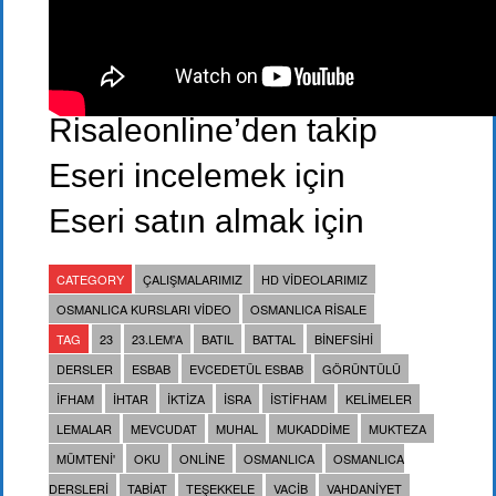
Risaleonline’den takip
Eseri incelemek için
Eseri satın almak için
CATEGORY
ÇALIŞMALARIMIZ
HD VIDEOLARIMIZ
OSMANLICA KURSLARI VIDEO
OSMANLICA RISALE
TAG
23
23.LEM'A
BATIL
BATTAL
BINEFSIHI
DERSLER
ESBAB
EVCEDETÜL ESBAB
GÖRÜNTÜLÜ
IFHAM
IHTAR
IKTIZA
ISRA
ISTIFHAM
KELIMELER
LEMALAR
MEVCUDAT
MUHAL
MUKADDIME
MUKTEZA
MÜMTENI'
OKU
ONLINE
OSMANLICA
OSMANLICA
DERSLERI
TABIAT
TEŞEKKELE
VACIB
VAHDANIYET