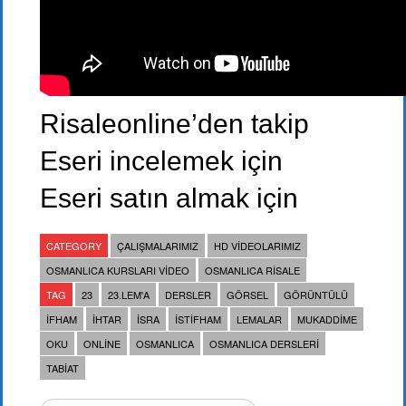
Risaleonline’den takip
Eseri incelemek için
Eseri satın almak için
CATEGORY
ÇALIŞMALARIMIZ
HD VIDEOLARIMIZ
OSMANLICA KURSLARI VIDEO
OSMANLICA RISALE
TAG
23
23.LEM'A
DERSLER
GÖRSEL
GÖRÜNTÜLÜ
IFHAM
IHTAR
ISRA
ISTIFHAM
LEMALAR
MUKADDIME
OKU
ONLINE
OSMANLICA
OSMANLICA DERSLERI
TABIAT