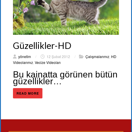
Güzellikler-HD
yönetim
/
12 Şubat 2012
/
Çalışmalarımız
,
HD
Videolarımız
,
Vecize Videoları
Bu kainatta görünen bütün
güzellikler…
READ MORE