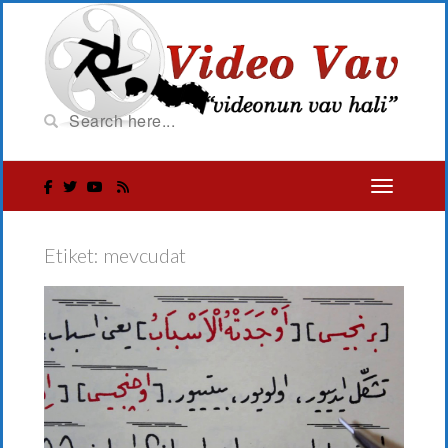
Etiket:
mevcudat