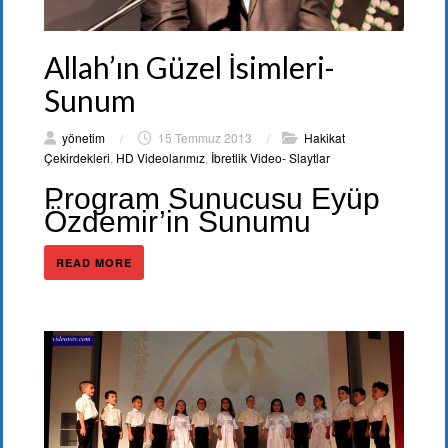
Allah’ın Güzel İsimleri-
Sunum
yönetim
/
15 Temmuz 2013
/
Hakikat
Çekirdekleri
,
HD Videolarımız
,
İbretlik Video- Slaytlar
Program Sunucusu Eyüp
Özdemir’in Sunumu
READ MORE