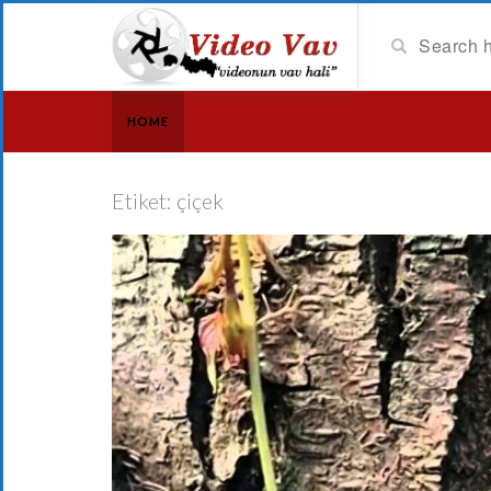
HOME
Etiket:
çiçek