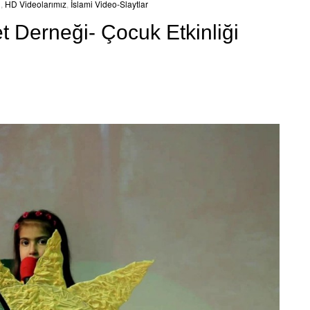
ı
,
HD Videolarımız
,
İslami Video-Slaytlar
 Derneği- Çocuk Etkinliği