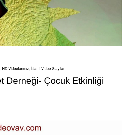
ı
,
HD Videolarımız
,
İslami Video-Slaytlar
 Derneği- Çocuk Etkinliği