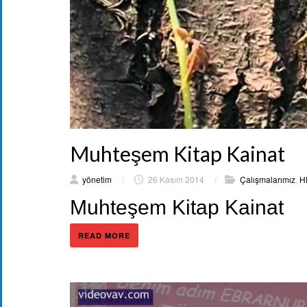
Muhteşem Kitap Kainat
yönetim
/
26 Kasım 2014
/
Çalışmalarımız
,
H
Muhteşem Kitap Kainat
READ MORE