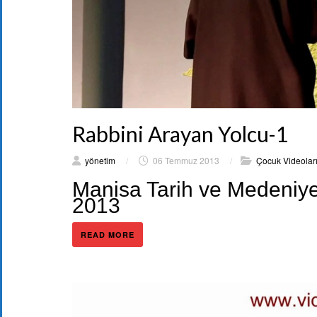
Rabbini Arayan Yolcu-1
yönetim
/
06 Temmuz 2013
/
Çocuk Videolar
Manisa Tarih ve Medeniyet
2013
READ MORE