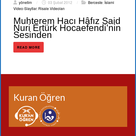
yönetim
/
03 Şubat 2012
/
Berceste
,
İslami
Video-Slaytlar
,
Risale Videoları
Muhterem Hacı Hâfız Said
Nuri Ertürk Hocaefendi’nin
Sesinden
READ MORE
Kuran Öğren