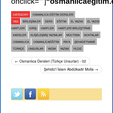
onclick=””]
“osmanlicaegitim
CATEGORY
OSMANLICA EĞITIM DERSLERI
TAG
BIRLEŞIMLER
DERS
EĞITIM
EL YAZISI
EL YAZISI
HARFLERI
GIRIŞ
HARFLER
HARFLERI BIRLEŞTIRME
KAIDELER
KLIŞELEŞMIŞ YAZIMLAR
MÜCTEBA
NOKTALAR
OSMANLICA
OSMANLICAEĞITIM
RIK'A
ŞEHADETNAME
TÜRKÇE
UNSURLAR
YAZIM
YAZIMI
YILDIZ
← Osmanlıca Dersleri (Türkçe Unsurlar) - 02
Şehidü'l İslam Abdülkadir Molla →