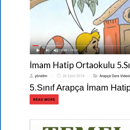
İmam Hatip Ortaokulu 5.Sın
yönetim
/
26 Eylül 2018
/
Arapça Ders Videol
5.Sınıf Arapça İmam Hati
READ MORE