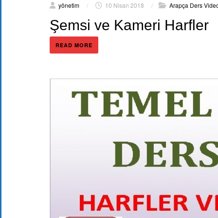
yönetim
/
10 Nisan 2018
/
Arapça Ders Video
Şemsi ve Kameri Harfler
READ MORE