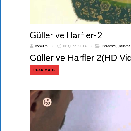
Güller ve Harfler-2
yönetim
/
02 Şubat 2014
/
Berceste
,
Çalışma
Güller ve Harfler 2(HD Vi
READ MORE