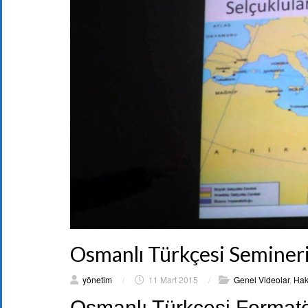
Osmanlı Türkçesi Seminer
yönetim
/
11 Mart 2015
/
Genel Videolar
,
Hak
Osmanlı Türkçesi Forma