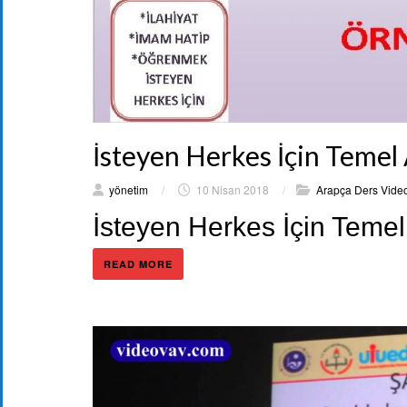
İsteyen Herkes İçin Temel
yönetim
/
10 Nisan 2018
/
Arapça Ders Video
İsteyen Herkes İçin Temel
READ MORE