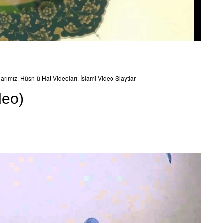
larımız
,
Hüsn-ü Hat Videoları
,
İslami Video-Slaytlar
deo)