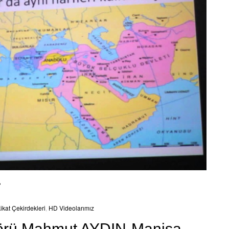
i
ikat Çekirdekleri
,
HD Videolarımız
törü Mahmut AYDIN-Manisa