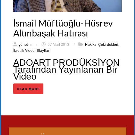
İsmail Müftüoğlu-Hüsrev
Altınbaşak Hatırası
yönetim
/
07 Mart 2013
/
Hakikat Çekirdekleri
,
İbretlik Video- Slaytlar
ADOART PRODÜKSİYON
Tarafından Yayınlanan Bir
Video
READ MORE