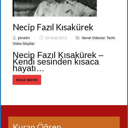
Necip Fazıl Kısakürek
yönetim
/
29 Ocak 2012
/
Genel Videolar
,
Tarihi
Video-Slaytlar
Necip Fazıl Kısakürek –
Kendi sesinden kısaca
hayatı…
READ MORE
Kuran Öğren