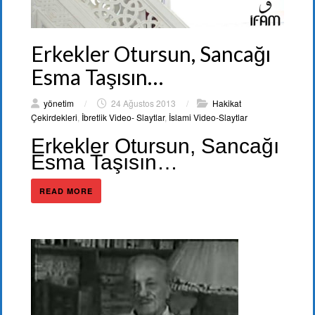
Erkekler Otursun, Sancağı
Esma Taşısın…
yönetim
/
24 Ağustos 2013
/
Hakikat
Çekirdekleri
,
İbretlik Video- Slaytlar
,
İslami Video-Slaytlar
Erkekler Otursun, Sancağı
Esma Taşısın…
READ MORE