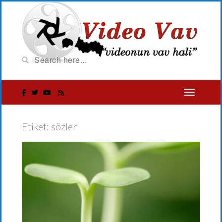
Etiket:
sözler