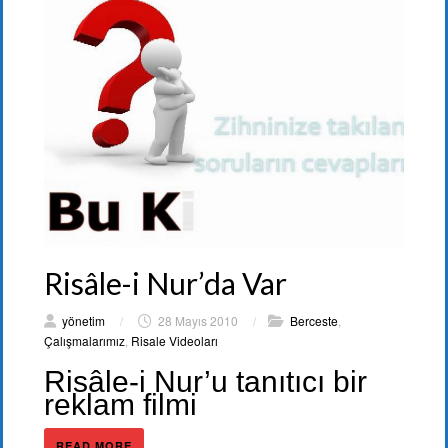
Risâle-i Nur’da Var
yönetim
/
28 Mayıs 2010
/
Berceste
,
Çalışmalarımız
,
Risale Videoları
Risâle-i Nur’u tanıtıcı bir
reklam filmi
READ MORE