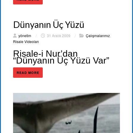
Dünyanın Üç Yüzü
yönetim
/
31 Aralık 2009
/
Çalışmalarımız
,
Risale Videoları
Risale-i Nur’dan
“Dünyanın Üç Yüzü Var”
READ MORE