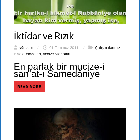
İktidar ve Rızık
yönetim
/
01 Temmuz 2011
/
Çalışmalarımız
,
Risale Videoları
,
Vecize Videoları
En parlak bir mucize-i
san’at-ı Samedâniye
READ MORE