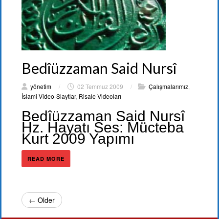
Bedîüzzaman Said Nursî
yönetim
/
02 Temmuz 2009
/
Çalışmalarımız
,
İslami Video-Slaytlar
,
Risale Videoları
Bedîüzzaman Said Nursî
Hz. Hayatı Ses: Mücteba
Kurt 2009 Yapımı
READ MORE
← Older