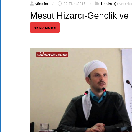
yönetim
/
23 Ekim 2015
/
Hakikat Çekirdekler
Mesut Hizarcı-Gençlik v
READ MORE