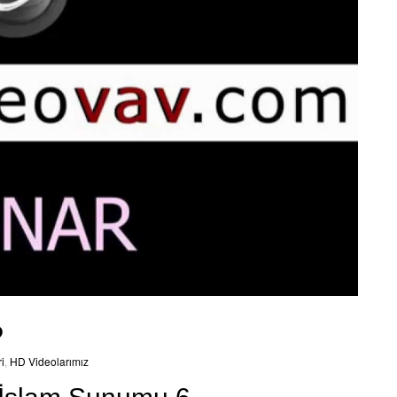
6
i
,
HD Videolarımız