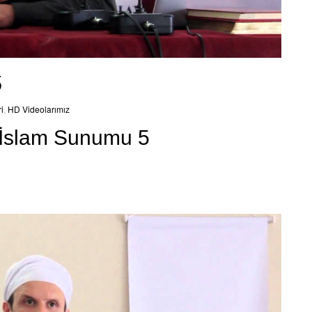
5
i
,
HD Videolarımız
 İslam Sunumu 5