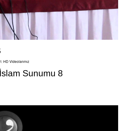
8
i
,
HD Videolarımız
 İslam Sunumu 8