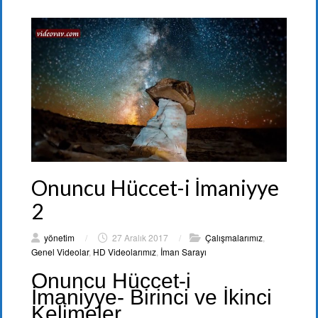
Onuncu Hüccet-i İmaniyye
2
yönetim
/
27 Aralık 2017
/
Çalışmalarımız
,
Genel Videolar
,
HD Videolarımız
,
İman Sarayı
Onuncu Hüccet-i
İmaniyye- Birinci ve İkinci
Kelimeler