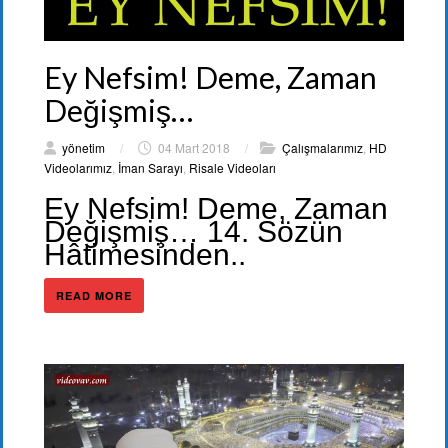
Ey Nefsim! Deme, Zaman
Değişmiş…
yönetim
/
04 Mart 2018
/
Çalışmalarımız
,
HD
Videolarımız
,
İman Sarayı
,
Risale Videoları
Ey Nefsim! Deme, Zaman
Değişmiş… 14. Sözün
Hâtimesinden..
READ MORE