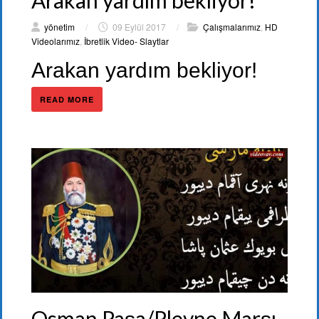
yönetim
/
09 Eylül 2017
/
Çalışmalarımız
,
HD
Videolarımız
,
İbretlik Video- Slaytlar
Arakan yardım bekliyor!
READ MORE
Osman Paşa/Plevne Marşı-