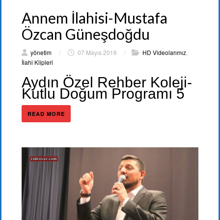
Annem İlahisi-Mustafa
Özcan Güneşdoğdu
yönetim
/
07 Mayıs 2016
/
HD Videolarımız
,
İlahi Klipleri
Aydın Özel Rehber Koleji-
Kutlu Doğum Programı 5
READ MORE