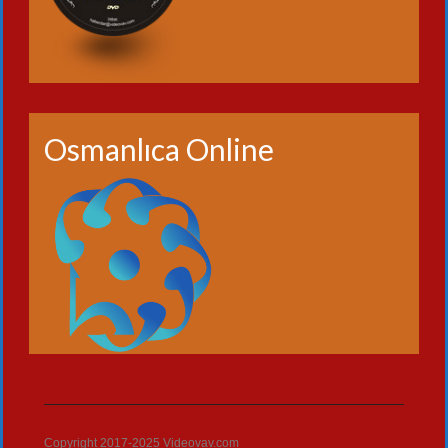
Osmanlıca Online
Copyright 2017-2025 Videovav.com