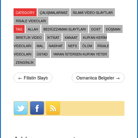
CATEGORY
ÇALIŞMALARIMIZ
İSLAMI VIDEO-SLAYTLAR
RISALE VIDEOLARI
TAG
ALLAH
BEDIÜZZAMAN SLAYTLARI
DOST
DÜŞMAN
IBRETLIK VIDEO
IKTISAT
KANAAT
KUR'AN-KERIM
VIDEOLARI
MAL
NASIHAT
NEFS
ÖLÜM
RISALE
VIDEOLARI
ÜSTAD
YARAN ISTERSEN KUR'AN YETER
ZENGINLIK
← Filistin Slaytı
Osmanlıca Belgeler →