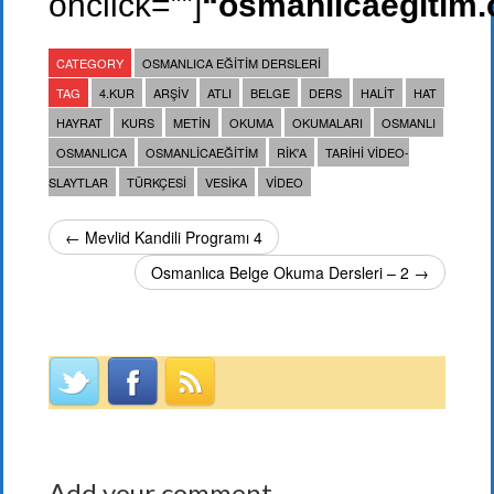
onclick=””]
“osmanlicaegitim
CATEGORY
OSMANLICA EĞITIM DERSLERI
TAG
4.KUR
ARŞIV
ATLI
BELGE
DERS
HALIT
HAT
HAYRAT
KURS
METIN
OKUMA
OKUMALARI
OSMANLI
OSMANLICA
OSMANLICAEĞITIM
RIK'A
TARIHI VIDEO-
SLAYTLAR
TÜRKÇESI
VESIKA
VIDEO
← Mevlid Kandili Programı 4
Osmanlıca Belge Okuma Dersleri – 2 →
Add your comment