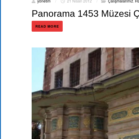
yönetim
/
21 Nisan 2012
/
Çalışmalarımız
,
HD
Panorama 1453 Müzesi Ç
READ MORE