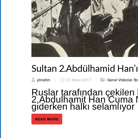
Sultan 2.Abdülhamid Han’
yönetim
/
21 Nisan 2017
/
Genel Videolar
,
İb
Ruslar tarafından çekile
2.Abdulhamit Han Cuma Na
giderken halkı selamlıyor
READ MORE