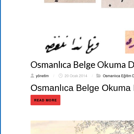
Osmanlıca Belge Okuma De
yönetim
/
20 Ocak 2014
/
Osmanlıca Eğitim D
Osmanlıca Belge Okuma D
READ MORE