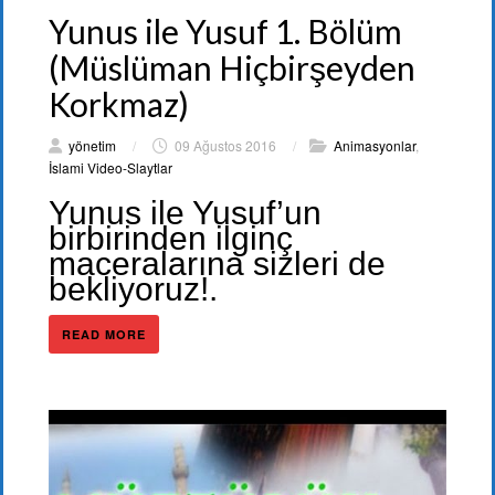
Yunus ile Yusuf 1. Bölüm
(Müslüman Hiçbirşeyden
Korkmaz)
yönetim
/
09 Ağustos 2016
/
Animasyonlar
,
İslami Video-Slaytlar
Yunus ile Yusuf’un
birbirinden ilginç
maceralarına sizleri de
bekliyoruz!.
READ MORE