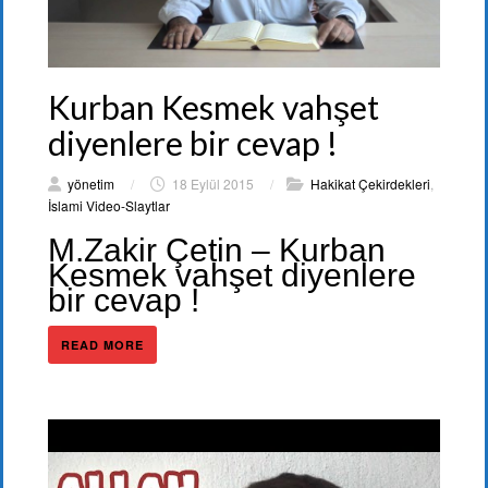
Kurban Kesmek vahşet
diyenlere bir cevap !
yönetim
/
18 Eylül 2015
/
Hakikat Çekirdekleri
,
İslami Video-Slaytlar
M.Zakir Çetin – Kurban
Kesmek vahşet diyenlere
bir cevap !
READ MORE