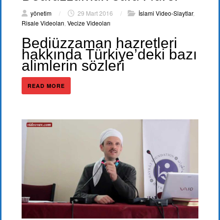
yönetim
/
29 Mart 2016
/
İslami Video-Slaytlar
,
Risale Videoları
,
Vecize Videoları
Bediüzzaman hazretleri
hakkında Türkiye’deki bazı
alimlerin sözleri
READ MORE