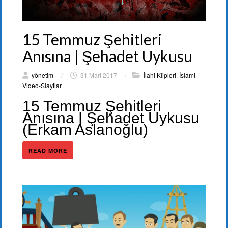
15 Temmuz Şehitleri
Anısına | Şehadet Uykusu
yönetim
/
31 Mart 2017
/
İlahi Klipleri
,
İslami
Video-Slaytlar
15 Temmuz Şehitleri
Anısına | Şehadet Uykusu
(Erkam Aslanoğlu)
READ MORE