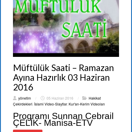
Müftülük Saati – Ramazan
Ayına Hazırlık 03 Haziran
2016
yönetim
/
05 Haziran 2016
/
Hakikat
Çekirdekleri
,
İslami Video-Slaytlar
,
Kur'an-Kerim Videoları
Programı Sunnan Cebrail
ÇELİK- Manisa-ETV