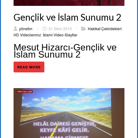
Gençlik ve İslam Sunumu 2
yönetim
/
21 Ekim 2015
/
Hakikat Çekirdekleri
,
HD Videolarımız
,
İslami Video-Slaytlar
Mesut Hizarcı-Gençlik ve
İslam Sunumu 2
READ MORE