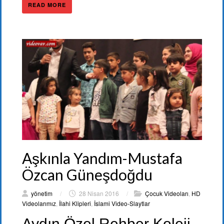
READ MORE
Aşkınla Yandım-Mustafa
Özcan Güneşdoğdu
yönetim
/
28 Nisan 2016
/
Çocuk Videoları
,
HD
Videolarımız
,
İlahi Klipleri
,
İslami Video-Slaytlar
Aydın Özel Rehber Koleji-