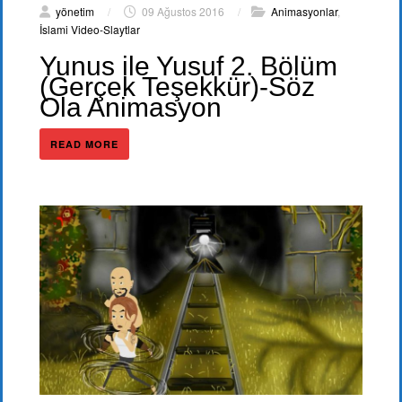
yönetim
/
09 Ağustos 2016
/
Animasyonlar
,
İslami Video-Slaytlar
Yunus ile Yusuf 2. Bölüm
(Gerçek Teşekkür)-Söz
Ola Animasyon
READ MORE