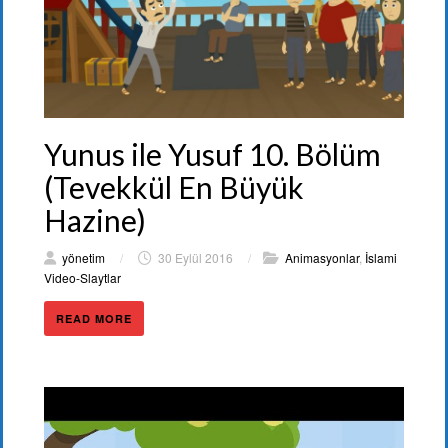
Yunus ile Yusuf 10. Bölüm
(Tevekkül En Büyük
Hazine)
yönetim
/
30 Eylül 2016
/
Animasyonlar
,
İslami
Video-Slaytlar
READ MORE