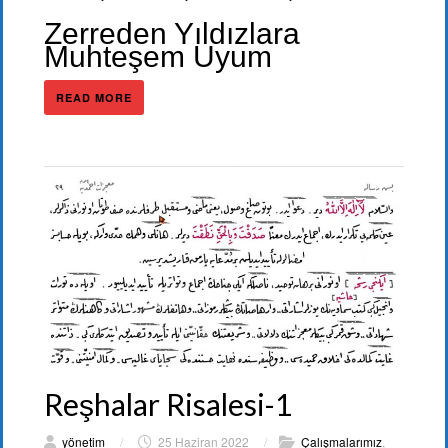
Zerreden Yıldızlara
Muhteşem Uyum
READ MORE
Reşhalar Risalesi-1
yönetim
/
25 Haziran 2022
/
Çalışmalarımız
,