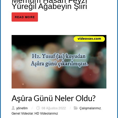
Merhûm Hasan Feyzi
Yüreğil Ağabeyin Şiiri
READ MORE
Aşûra Günü Neler Oldu?
yönetim
/
08 Ağustos 2022
/
Çalışmalarımız
,
Genel Videolar
,
HD Videolarımız