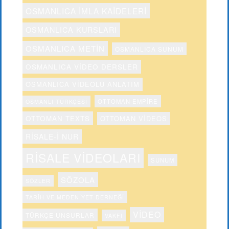
OSMANLICA IMLA KAIDELERI
OSMANLICA KURSLARI
OSMANLICA METIN
OSMANLICA SUNUM
OSMANLICA VIDEO DERSLER
OSMANLICA VIDEOLU ANLATIM
OTTOMAN EMPIRE
OSMANLI TÜRKÇESI
OTTOMAN TEXTS
OTTOMAN VIDEOS
RISALE-I NUR
RISALE VIDEOLARI
SUNUM
SÖZOLA
SÖZLER
TARIH VE MEDENIYET DERNEĞI
VIDEO
TÜRKÇE UNSURLAR
VAKFI