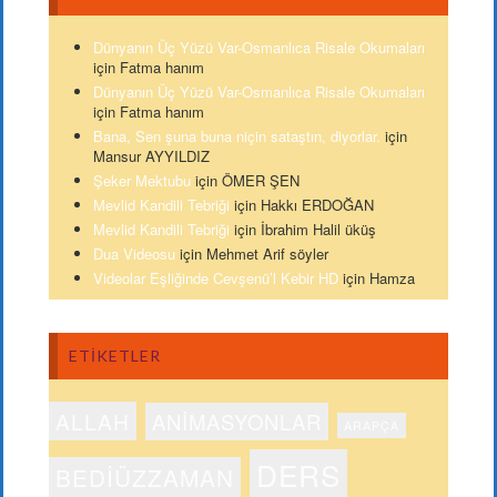
Dünyanın Üç Yüzü Var-Osmanlıca Risale Okumaları
için
Fatma hanım
Dünyanın Üç Yüzü Var-Osmanlıca Risale Okumaları
için
Fatma hanım
Bana, Sen şuna buna niçin sataştın, diyorlar.
için
Mansur AYYILDIZ
Şeker Mektubu
için
ÖMER ŞEN
Mevlid Kandili Tebriği
için
Hakkı ERDOĞAN
Mevlid Kandili Tebriği
için
İbrahim Halil üküş
Dua Videosu
için
Mehmet Arif söyler
Videolar Eşliğinde Cevşenü’l Kebir HD
için
Hamza
ETIKETLER
ALLAH
ANIMASYONLAR
ARAPÇA
DERS
BEDIÜZZAMAN