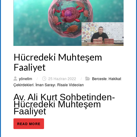
Hücredeki Muhteşem
Faaliyet
yönetim
/
25 Haziran 2022
/
Berceste
,
Hakikat
Çekirdekleri
,
İman Sarayı
,
Risale Videoları
Av. Ali Kurt Sohbetinden-
Hücredeki Muhteşem
Faaliyet
READ MORE