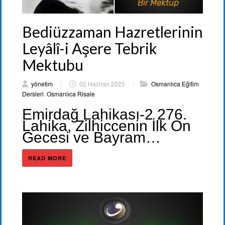
Bediüzzaman Hazretlerinin
Leyâlî-i Aşere Tebrik
Mektubu
yönetim
/
02 Haziran 2025
/
Osmanlıca Eğitim
Dersleri
,
Osmanlıca Risale
Emirdağ Lahikası-2 276.
Lahika, Zilhiccenin İlk On
Gecesi ve Bayram…
READ MORE