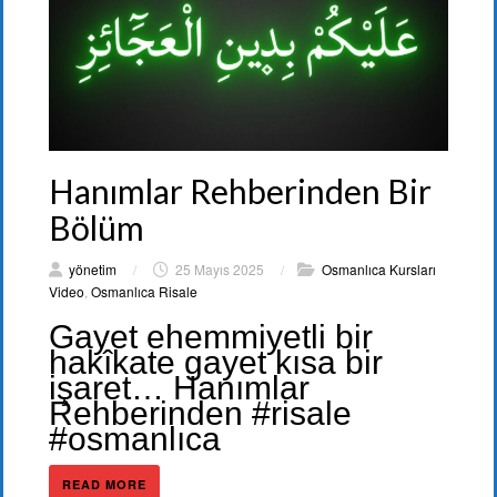
Hanımlar Rehberinden Bir
Bölüm
yönetim
/
25 Mayıs 2025
/
Osmanlıca Kursları
Video
,
Osmanlıca Risale
Gayet ehemmiyetli bir
hakîkate gayet kısa bir
işaret… Hanımlar
Rehberinden #risale
#osmanlıca
READ MORE