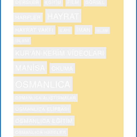
FILM
DERSLER
GÖRSEL
EĞITIM
HAYRAT
HARFLER
IMAN
HAYRAT VAKFI
ILAHI
ISLAM
ISLAMI
KUR'AN-KERIM VIDEOLARI
MANISA
OKUMA
OSMANLICA
OSMANLICA ALIŞTIRMALAR
OSMANLICA ELIFBASI
OSMANLICA EĞITIM
OSMANLICA HARFLER