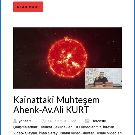
READ MORE
Kainattaki Muhteşem
Ahenk-Av.Ali KURT
yönetim
/
14 Temmuz 2022
/
Berceste
,
Çalışmalarımız
,
Hakikat Çekirdekleri
,
HD Videolarımız
,
İbretlik
Video- Slaytlar
,
İman Sarayı
,
İslami Video-Slaytlar
,
Risale Videoları