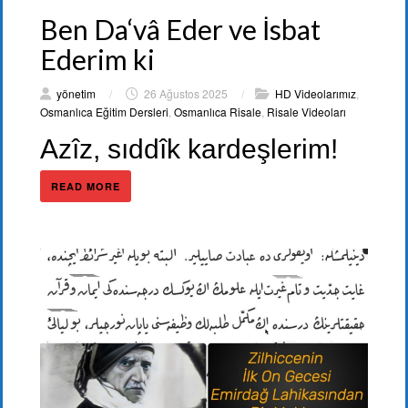
Ben Da‘vâ Eder ve İsbat
Ederim ki
yönetim
/
26 Ağustos 2025
/
HD Videolarımız
,
Osmanlıca Eğitim Dersleri
,
Osmanlıca Risale
,
Risale Videoları
Azîz, sıddîk kardeşlerim!
READ MORE