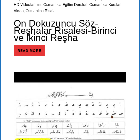
HD Videolarımız
,
Osmanlıca Eğitim Dersleri
,
Osmanlıca Kursları
Video
,
Osmanlıca Risale
On Dokuzuncu Söz-
Reşhalar Risalesi-Birinci
ve İkinci Reşha
READ MORE