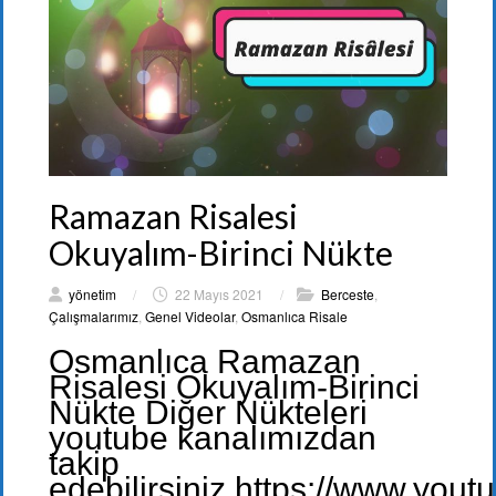
Ramazan Risalesi
Okuyalım-Birinci Nükte
yönetim
/
22 Mayıs 2021
/
Berceste
,
Çalışmalarımız
,
Genel Videolar
,
Osmanlıca Risale
Osmanlıca Ramazan
Risalesi Okuyalım-Birinci
Nükte Diğer Nükteleri
youtube kanalımızdan
takip
edebilirsiniz.https://www.you