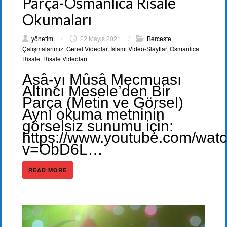
Parça-Osmanlıca Risale
Okumaları
yönetim
/
22 Mayıs 2021
/
Berceste
,
Çalışmalarımız
,
Genel Videolar
,
İslami Video-Slaytlar
,
Osmanlıca
Risale
,
Risale Videoları
Asâ-yı Mûsâ Mecmuası
Altıncı Mesele’den Bir
Parça (Metin ve Görsel)
Aynı okuma metninin
görselsiz sunumu için:
https://www.youtube.com/wat
v=ObD6L…
READ MORE