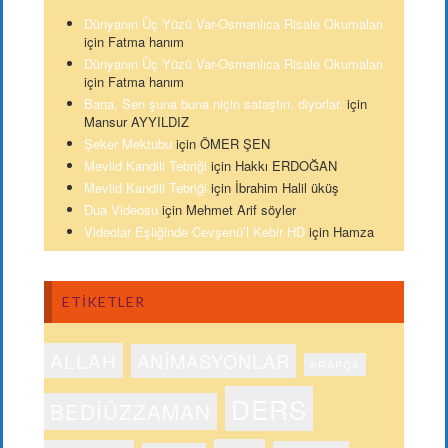
Dünyanın Üç Yüzü Var-Osmanlıca Risale Okumaları
için
Fatma hanım
Dünyanın Üç Yüzü Var-Osmanlıca Risale Okumaları
için
Fatma hanım
Bana, Sen şuna buna niçin sataştın, diyorlar.
için
Mansur AYYILDIZ
Şeker Mektubu
için
ÖMER ŞEN
Mevlid Kandili Tebriği
için
Hakkı ERDOĞAN
Mevlid Kandili Tebriği
için
İbrahim Halil üküş
Dua Videosu
için
Mehmet Arif söyler
Videolar Eşliğinde Cevşenü’l Kebir HD
için
Hamza
ETIKETLER
ALLAH
ANIMASYONLAR
ARAPÇA
DERS
BEDIÜZZAMAN