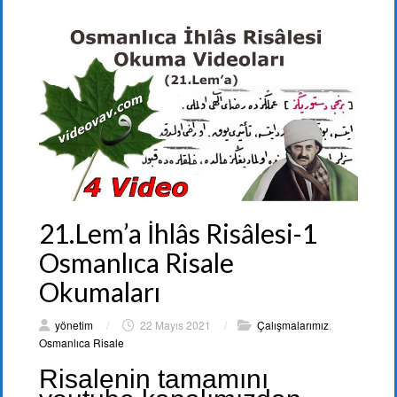
21.Lem’a İhlâs Risâlesi-1
Osmanlıca Risale
Okumaları
yönetim
/
22 Mayıs 2021
/
Çalışmalarımız
,
Osmanlıca Risale
Risalenin tamamını