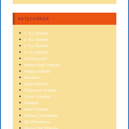
KATEGORILER
1. Kur Dersleri
2. Kur Dersleri
3. Kur Dersleri
4. Kur Dersleri
Animasyonlar
Arapça Ders Videoları
Arapça Videolar
Berceste
Çalışmalarımız
Cartoonize Videolar
Çocuk Videoları
Dublajlar
Genel Videolar
Hakikat Çekirdekleri
HD Videolarımız
Hüsn-ü Hat Videoları