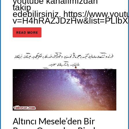
youtube kanalımızdan
takip
edebilirsiniz. https://www.yo
v=H4hRAZJDzHw&list=PLlbX
READ MORE
Altıncı Mesele’den Bir