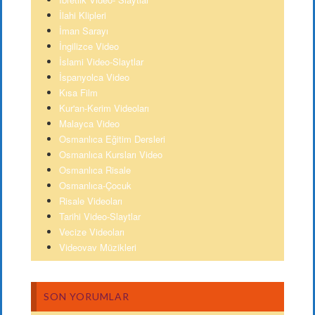
İlahi Klipleri
İman Sarayı
İngilizce Video
İslami Video-Slaytlar
İspanyolca Video
Kısa Film
Kur'an-Kerim Videoları
Malayca Video
Osmanlıca Eğitim Dersleri
Osmanlıca Kursları Video
Osmanlıca Risale
Osmanlıca-Çocuk
Risale Videoları
Tarihi Video-Slaytlar
Vecize Videoları
Videovav Müzikleri
SON YORUMLAR