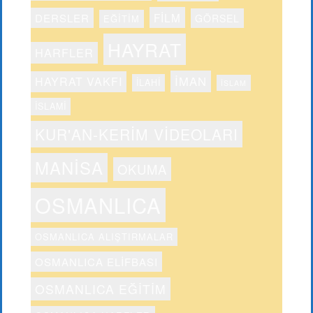
FILM
DERSLER
GÖRSEL
EĞITIM
HAYRAT
HARFLER
IMAN
HAYRAT VAKFI
ILAHI
ISLAM
ISLAMI
KUR'AN-KERIM VIDEOLARI
MANISA
OKUMA
OSMANLICA
OSMANLICA ALIŞTIRMALAR
OSMANLICA ELIFBASI
OSMANLICA EĞITIM