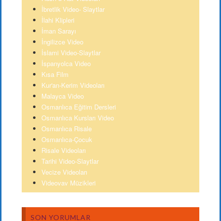
İbretlik Video- Slaytlar
İlahi Klipleri
İman Sarayı
İngilizce Video
İslami Video-Slaytlar
İspanyolca Video
Kısa Film
Kur'an-Kerim Videoları
Malayca Video
Osmanlıca Eğitim Dersleri
Osmanlıca Kursları Video
Osmanlıca Risale
Osmanlıca-Çocuk
Risale Videoları
Tarihi Video-Slaytlar
Vecize Videoları
Videovav Müzikleri
SON YORUMLAR