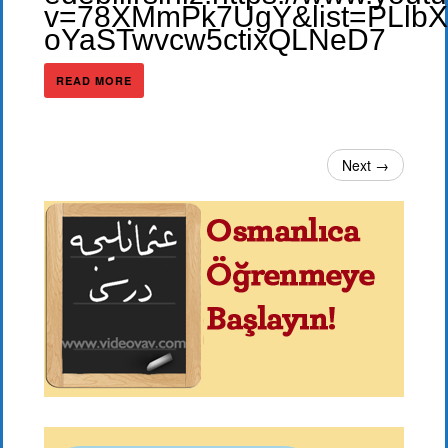
v=78XMmPk7UgY&list=PLlbX
oYaSTwvcw5ctixQLNeD7
READ MORE
Next →