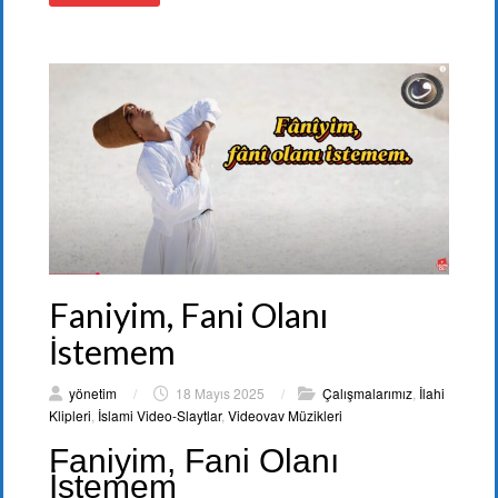
Faniyim, Fani Olanı
İstemem
yönetim
/
18 Mayıs 2025
/
Çalışmalarımız
,
İlahi
Klipleri
,
İslami Video-Slaytlar
,
Videovav Müzikleri
Faniyim, Fani Olanı
İstemem