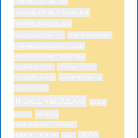
OSMANLICA HARFLER
OSMANLICA IMLA KAIDELERI
OSMANLICA KURSLARI
OSMANLICA METIN
OSMANLICA SUNUM
OSMANLICA VIDEO DERSLER
OSMANLICA VIDEOLU ANLATIM
OTTOMAN EMPIRE
OSMANLI TÜRKÇESI
OTTOMAN TEXTS
OTTOMAN VIDEOS
RISALE-I NUR
RISALE VIDEOLARI
SUNUM
SÖZOLA
SÖZLER
TARIH VE MEDENIYET DERNEĞI
VIDEO
TÜRKÇE UNSURLAR
VAKFI